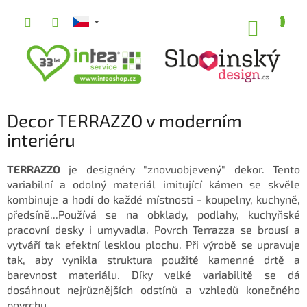
Přejít
na
NÁKUP
obsah
KOŠÍK
Decor TERRAZZO v moderním
interiéru
TERRAZZO
je designéry "znovuobjevený" dekor. Tento
variabilní a odolný materiál imitující kámen se skvěle
kombinuje a hodí do každé místnosti - koupelny, kuchyně,
předsíně...Používá se na obklady, podlahy, kuchyňské
pracovní desky i umyvadla. Povrch Terrazza se brousí a
vytváří tak efektní lesklou plochu. Při výrobě se upravuje
tak, aby vynikla struktura použité kamenné drtě a
barevnost materiálu. Díky velké variabilitě se dá
dosáhnout nejrůznějších odstínů a vzhledů konečného
povrchu.