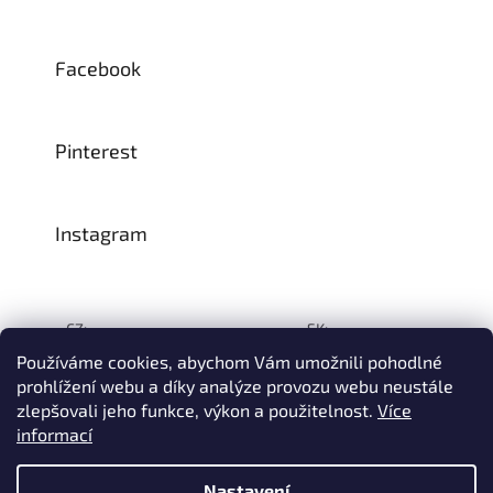
Facebook
Pinterest
Instagram
CZ:
SK:
Používáme cookies, abychom Vám umožnili pohodlné
prohlížení webu a díky analýze provozu webu neustále
zlepšovali jeho funkce, výkon a použitelnost.
Více
Vytvořil Shoptet
informací
© 1993–2026
INTEA SERVICE s.r.o.
Všechna práva vyhrazena.
Nastavení