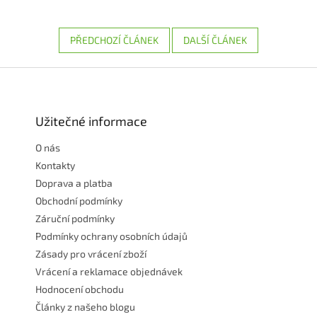
PŘEDCHOZÍ ČLÁNEK
DALŠÍ ČLÁNEK
Z
á
p
a
Užitečné informace
t
O nás
í
Kontakty
Doprava a platba
Obchodní podmínky
Záruční podmínky
Podmínky ochrany osobních údajů
Zásady pro vrácení zboží
Vrácení a reklamace objednávek
Hodnocení obchodu
Články z našeho blogu