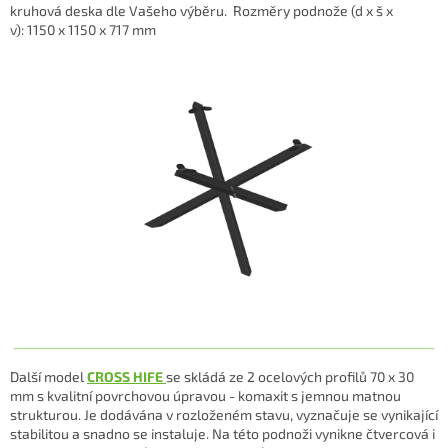
kruhová deska dle Vašeho výběru.
Rozměry podnože (d x š x
v):
1150 x 1150 x 717 mm
Další model
CROSS HIFE
se skládá ze 2 ocelových profilů 70 x 30
mm s kvalitní povrchovou úpravou - komaxit s jemnou matnou
strukturou. Je dodávána v rozloženém stavu, vyznačuje se vynikající
stabilitou a snadno se instaluje. Na této podnoži vynikne čtvercová i