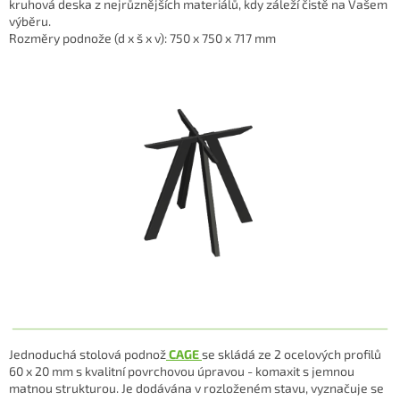
kruhová deska z nejrůznějších materiálů, kdy záleží čistě na Vašem
výběru.
Rozměry podnože (d x š x v): 750 x 750 x 717 mm
Jednoduchá stolová podnož
CAGE
se skládá ze 2 ocelových profilů
60 x 20 mm s kvalitní povrchovou úpravou - komaxit s jemnou
matnou strukturou. Je dodávána v rozloženém stavu, v
yznačuje se