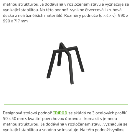
matnou strukturou. Je dodávána v rozloženém stavu a vyznačuje se
vynikající stabilitou.
Na této podnoži vynikne čtvercová i kruhová
deska z nejrůznějších materiálů.
Rozměry podnože (d x š x v): 990 x
990 x 717 mm
Designová stolová podnož
TRIPOD
se skládá ze 3 ocelových profilů
50 x 50 mm s kvalitní povrchovou úpravou - komaxit s jemnou
matnou strukturou. J
e
dodávána v rozloženém stavu, v
yznačuje se
vynikající stabilitou a
snadno se instaluje. Na této podnoži vynikne