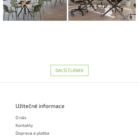
DALŠÍ ČLÁNEK
Z
á
p
a
Užitečné informace
t
O nás
í
Kontakty
Doprava a platba