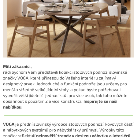
Milí zákazníci,
rádi bychom Vám představili
kolekci stolových podnoží slovinské
značky VOGA
,
které
přinesou do Vašeho interiéru zajímavý
designový prvek.
Jednoduché a funkční
podnože jsou určeny pro
menší a středně velké jídelní stoly, a pokud byste potřebovali
vytvořit větší jídelní či jednací stůl pro více osob,
tak toho můžete
dosáhnout s použitím 2 a více konstrukcí.
Inspirujte se naší
nabídkou.
VOGA
je přední slovinský výrobce stolových podnoží, kovových částí
a nábytkových systémů pro nábytkářský průmysl. Výrobky této
značky reflektují
nejnovější trendy v designu nábytku a interiérů
.