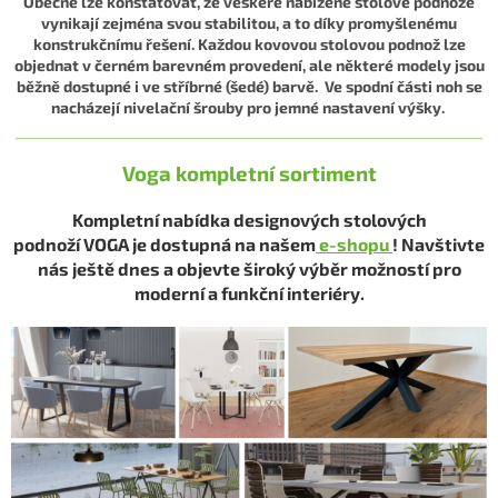
Obecně lze konstatovat, že veškeré nabízené stolové podnože
vynikají zejména svou stabilitou, a to díky promyšlenému
konstrukčnímu řešení. Každou kovovou stolovou podnož lze
objednat v černém barevném provedení, ale některé modely jsou
běžně dostupné i ve stříbrné (šedé) barvě.
Ve spodní části noh se
nacházejí nivelační šrouby pro jemné nastavení výšky.
Voga kompletní sortiment
Kompletní nabídka designových stolových
podnoží VOGA je dostupná na našem
e-shopu
! Navštivte
nás ještě dnes a objevte široký výběr možností pro
moderní a funkční interiéry.