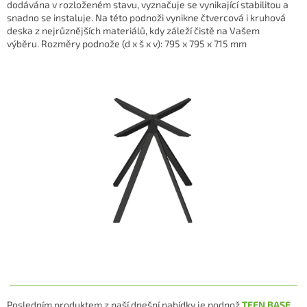
dodávána v rozloženém stavu, vyznačuje se vynikající stabilitou a
snadno se instaluje.
Na této podnoži vynikne čtvercová i kruhová
deska z nejrůznějších materiálů, kdy záleží čistě na Vašem
výběru.
Rozměry podnože (d x š x v): 795 x 795 x 715 m
m
Posledním produktem z naší dnešní nabídky je podnož
TEEN BASE