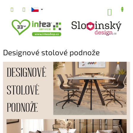
Přejít
na
NÁKUP
obsah
KOŠÍK
Designové stolové podnože