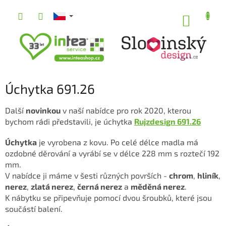
Přejít
na
NÁKUP
obsah
KOŠÍK
Úchytka 691.26
Další
novinkou
v naší nabídce pro rok 2020, kterou
bychom rádi představili, je úchytka
Rujzdesign 691.26
Úchytka
je vyrobena z kovu. Po celé délce madla má
ozdobné děrování a vyrábí se v délce 228 mm s roztečí 192
mm.
V nabídce ji máme v šesti různých površích -
chrom
,
hliník
,
nerez
,
zlatá nerez
,
černá nerez
a
měděná nerez
.
K nábytku se připevňuje pomocí dvou šroubků, které jsou
součástí balení.