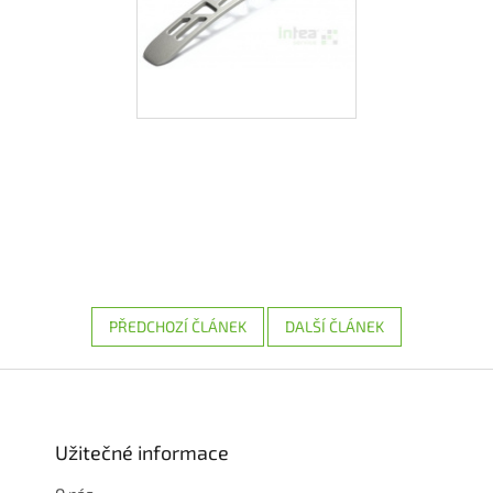
PŘEDCHOZÍ ČLÁNEK
DALŠÍ ČLÁNEK
Z
á
p
a
Užitečné informace
t