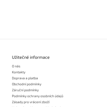
Z
á
p
a
Užitečné informace
t
O nás
í
Kontakty
Doprava a platba
Obchodní podmínky
Záruční podmínky
Podmínky ochrany osobních údajů
Zásady pro vrácení zboží