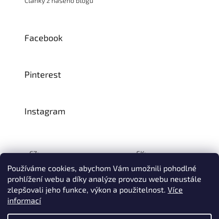
Články z našeho blogu
Facebook
Pinterest
Instagram
CZ:
SK:
Používáme cookies, abychom Vám umožnili pohodlné
prohlížení webu a díky analýze provozu webu neustále
zlepšovali jeho funkce, výkon a použitelnost.
Více
Vytvořil Shoptet
informací
© 1993–2026
INTEA SERVICE s.r.o.
Všechna práva vyhrazena.