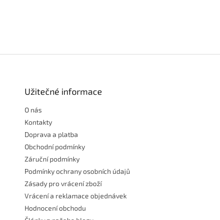
Z
á
p
a
Užitečné informace
t
O nás
í
Kontakty
Doprava a platba
Obchodní podmínky
Záruční podmínky
Podmínky ochrany osobních údajů
Zásady pro vrácení zboží
Vrácení a reklamace objednávek
Hodnocení obchodu