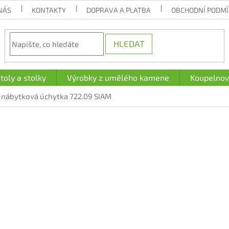
NÁS
KONTAKTY
DOPRAVA A PLATBA
OBCHODNÍ PODM
HLEDAT
toly a stolky
Výrobky z umělého kamene
Koupelnov
 nábytková úchytka 722.09 SIAM