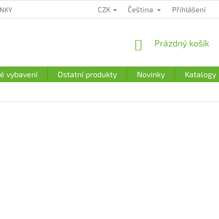
CZK
Čeština
Přihlášení
ÍNKY
ZÁRUČNÍ PODMÍNKY
PODMÍNKY OCHRANY OSOBNÍCH Ú
NÁKUPNÍ
Prázdný košík
KOŠÍK
é vybavení
Ostatní produkty
Novinky
Katalogy