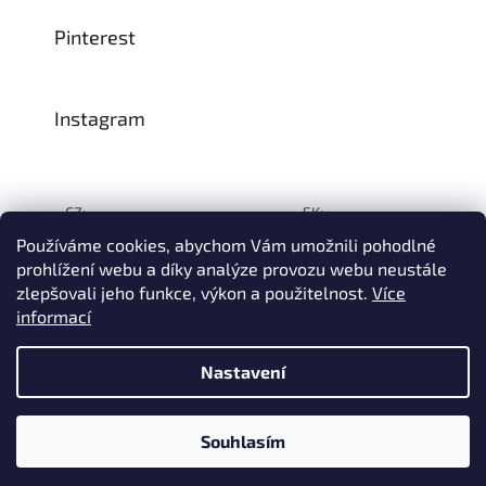
Pinterest
Instagram
CZ:
SK:
Používáme cookies, abychom Vám umožnili pohodlné
prohlížení webu a díky analýze provozu webu neustále
zlepšovali jeho funkce, výkon a použitelnost.
Více
Vytvořil Shoptet
informací
© 1993–2026
INTEA SERVICE s.r.o.
Všechna práva vyhrazena.
Nastavení
Na přelomu července a srpna může dojít k určitému zpoždění
dodávek zboží do našeho skladu, a tím i k prodloužení termínu
doručení Vaší objednávky, a to z důvodu celozávodních
dovolených našich slovinských dodavatelů. Děkujeme za
Souhlasím
pochopení.