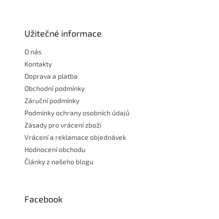
Z
á
p
a
Užitečné informace
t
O nás
í
Kontakty
Doprava a platba
Obchodní podmínky
Záruční podmínky
Podmínky ochrany osobních údajů
Zásady pro vrácení zboží
Vrácení a reklamace objednávek
Hodnocení obchodu
Články z našeho blogu
Facebook