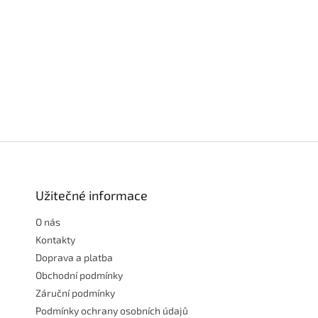
Z
á
p
a
Užitečné informace
t
O nás
í
Kontakty
Doprava a platba
Obchodní podmínky
Záruční podmínky
Podmínky ochrany osobních údajů