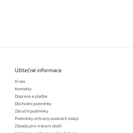
Z
á
p
a
Užitečné informace
t
O nás
í
Kontakty
Doprava a platba
Obchodní podmínky
Záruční podmínky
Podmínky ochrany osobních údajů
Zásady pro vrácení zboží