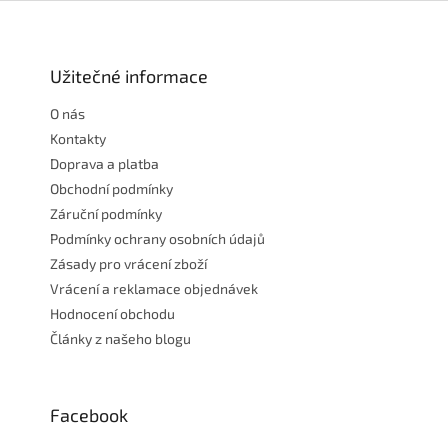
Z
á
p
a
Užitečné informace
t
O nás
í
Kontakty
Doprava a platba
Obchodní podmínky
Záruční podmínky
Podmínky ochrany osobních údajů
Zásady pro vrácení zboží
Vrácení a reklamace objednávek
Hodnocení obchodu
Články z našeho blogu
Facebook