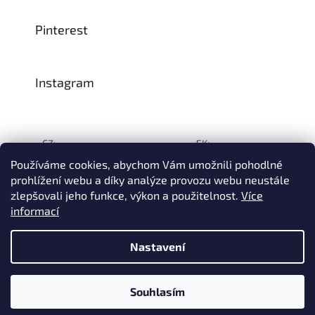
Pinterest
Instagram
CZ:
SK:
Používáme cookies, abychom Vám umožnili pohodlné
prohlížení webu a díky analýze provozu webu neustále
zlepšovali jeho funkce, výkon a použitelnost.
Více
Vytvořil Shoptet
informací
© 1993–2026
INTEA SERVICE s.r.o.
Všechna práva vyhrazena.
Nastavení
Na přelomu července a srpna může dojít k určitému zpoždění
dodávek zboží do našeho skladu, a tím i k prodloužení termínu
doručení Vaší objednávky, a to z důvodu celozávodních
dovolených našich slovinských dodavatelů. Děkujeme za
Souhlasím
pochopení.