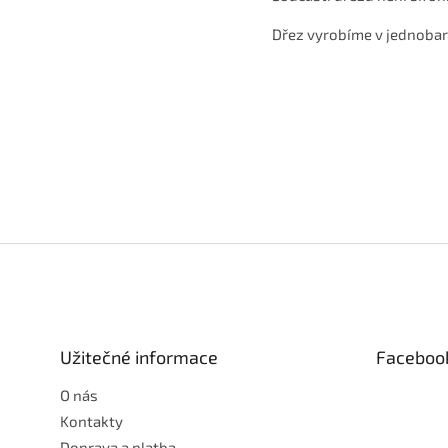
Dřez vyrobíme v jednobar
Z
á
p
a
t
Užitečné informace
Faceboo
í
O nás
Kontakty
Doprava a platba