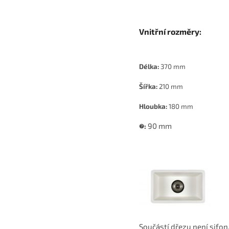
Vnitřní rozměry:
Délka:
370 mm
Šířka:
210 mm
Hloubka:
180 mm
∅:
90 mm
Součástí dřezu není sifo