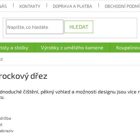
NÁS
KONTAKTY
DOPRAVA A PLATBA
OBCHODNÍ PODM
HLEDAT
toly a stolky
Výrobky z umělého kamene
Koupelnov
ez
rockový dřez
jednoduché čištění, pěkný vzhled a možnosti designu jsou více
u.
údržba
el
abraziv