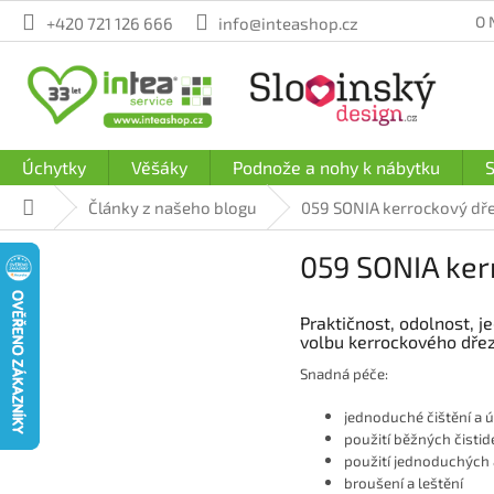
Přejít
O 
+420 721 126 666
info@inteashop.cz
na
obsah
Úchytky
Věšáky
Podnože a nohy k nábytku
S
Domů
Články z našeho blogu
059 SONIA kerrockový dř
059 SONIA ker
Praktičnost, odolnost, 
volbu kerrockového dřez
Snadná péče:
jednoduché čištění a 
použití běžných čistid
použití jednoduchých 
broušení a leštění