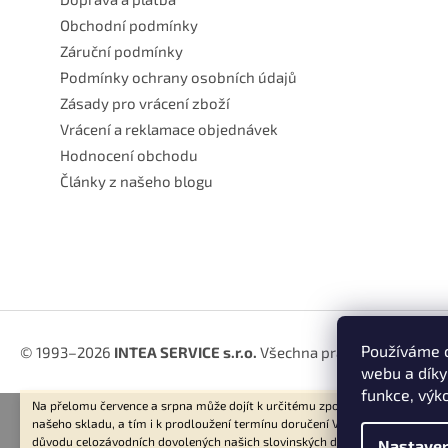
Obchodní podmínky
Záruční podmínky
Podmínky ochrany osobních údajů
Zásady pro vrácení zboží
Vrácení a reklamace objednávek
Hodnocení obchodu
Články z našeho blogu
Používáme c
© 1993–2026
INTEA SERVICE s.r.o.
Všechna práva vyhrazena.
webu a díky
funkce, výk
Na přelomu července a srpna může dojít k určitému zpoždění dodávek zbož
našeho skladu, a tím i k prodloužení termínu doručení Vaší objednávky, a to
důvodu celozávodních dovolených našich slovinských dodavatelů. Děkujem
Nastaven