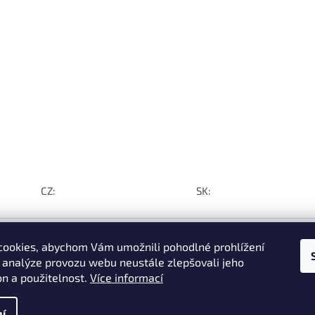
CZ:
SK:
ookies, abychom Vám umožnili pohodlné prohlížení
 analýze provozu webu neustále zlepšovali jeho
on a použitelnost.
Více informací
í do
 z
e za
í