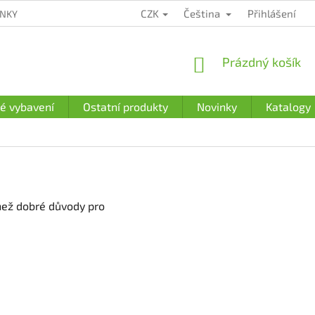
CZK
Čeština
Přihlášení
ÍNKY
ZÁRUČNÍ PODMÍNKY
PODMÍNKY OCHRANY OSOBNÍCH Ú
NÁKUPNÍ
Prázdný košík
KOŠÍK
é vybavení
Ostatní produkty
Novinky
Katalogy
 než dobré důvody pro