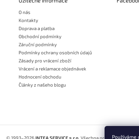
Užitečné informace
Faceboo
í
O nás
Kontakty
Doprava a platba
Obchodní podmínky
Záruční podmínky
Podmínky ochrany osobních údajů
Zásady pro vrácení zboží
Vrácení a reklamace objednávek
Hodnocení obchodu
Články z našeho blogu
Používáme c
© 1993–2026
INTEA SERVICE s.r.o.
Všechna práva vyhrazena.