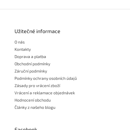
Z
á
p
a
Užitečné informace
t
O nás
í
Kontakty
Doprava a platba
Obchodní podmínky
Záruční podmínky
Podmínky ochrany osobních údajů
Zásady pro vrácení zboží
Vrácení a reklamace objednávek
Hodnocení obchodu
Články z našeho blogu
Facebook