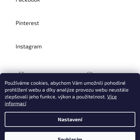
Pinterest
Instagram
CZ:
SK:
Používáme cookies, abychom Vám umožnili pohodlné
prohlížení webu a díky analýze provozu webu neustále
zlepšovali jeho funkce, výkon a použitelnost.
Více
Vytvořil Shoptet
informací
© 1993–2026
INTEA SERVICE s.r.o.
Všechna práva vyhrazena.
Nastavení
Na přelomu července a srpna může dojít k určitému zpoždění
dodávek zboží do našeho skladu, a tím i k prodloužení termínu
doručení Vaší objednávky, a to z důvodu celozávodních
dovolených našich slovinských dodavatelů. Děkujeme za
Souhlasím