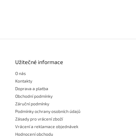
Z
á
p
a
Užitečné informace
t
O nás
í
Kontakty
Doprava a platba
Obchodní podmínky
Záruční podmínky
Podmínky ochrany osobních údajů
Zásady pro vrácení zboží
Vrácení a reklamace objednávek
Hodnocení obchodu