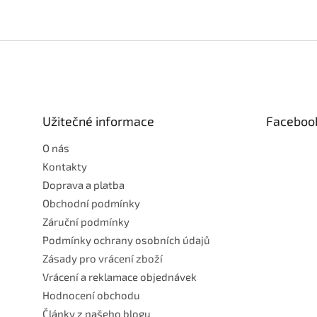
Z
á
p
a
t
Užitečné informace
Faceboo
í
O nás
Kontakty
Doprava a platba
Obchodní podmínky
Záruční podmínky
Podmínky ochrany osobních údajů
Zásady pro vrácení zboží
Vrácení a reklamace objednávek
Hodnocení obchodu
Články z našeho blogu