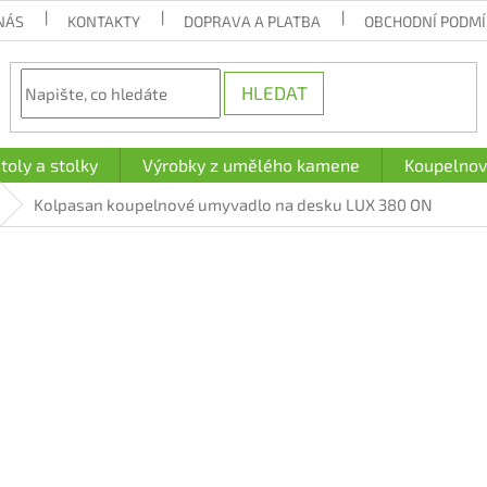
NÁS
KONTAKTY
DOPRAVA A PLATBA
OBCHODNÍ PODM
HLEDAT
toly a stolky
Výrobky z umělého kamene
Koupelnov
Kolpasan koupelnové umyvadlo na desku LUX 380 ON