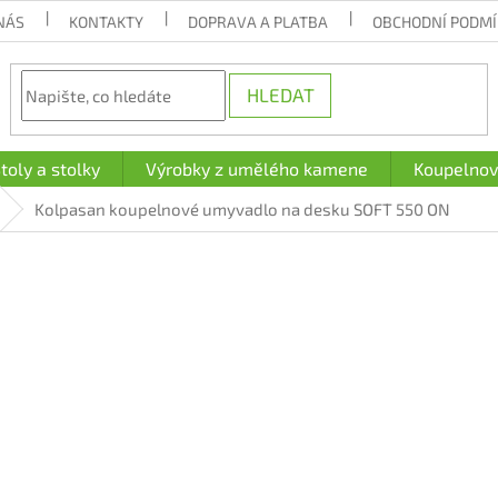
NÁS
KONTAKTY
DOPRAVA A PLATBA
OBCHODNÍ PODM
HLEDAT
toly a stolky
Výrobky z umělého kamene
Koupelnov
Kolpasan koupelnové umyvadlo na desku SOFT 550 ON