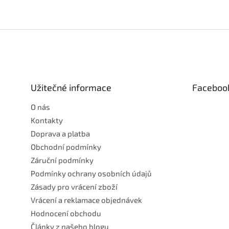
Z
á
p
a
t
Užitečné informace
Faceboo
í
O nás
Kontakty
Doprava a platba
Obchodní podmínky
Záruční podmínky
Podmínky ochrany osobních údajů
Zásady pro vrácení zboží
Vrácení a reklamace objednávek
Hodnocení obchodu
Články z našeho blogu