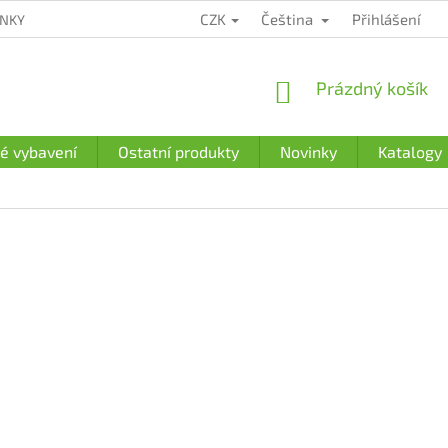
CZK
Čeština
Přihlášení
ÍNKY
ZÁRUČNÍ PODMÍNKY
PODMÍNKY OCHRANY OSOBNÍCH Ú
NÁKUPNÍ
Prázdný košík
KOŠÍK
é vybavení
Ostatní produkty
Novinky
Katalogy