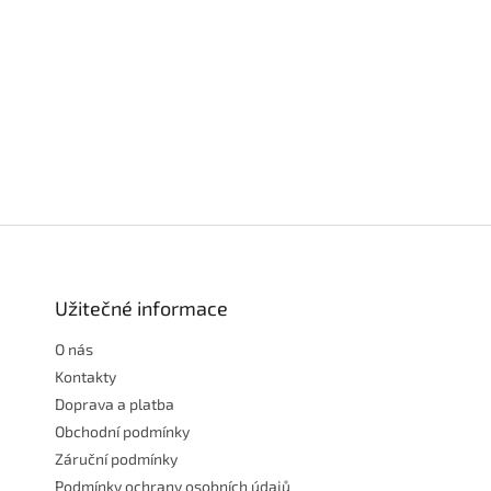
Z
á
p
a
Užitečné informace
t
O nás
í
Kontakty
Doprava a platba
Obchodní podmínky
Záruční podmínky
Podmínky ochrany osobních údajů