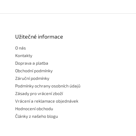
Z
á
p
a
Užitečné informace
t
O nás
í
Kontakty
Doprava a platba
Obchodní podmínky
Záruční podmínky
Podmínky ochrany osobních údajů
Zásady pro vrácení zboží
Vrácení a reklamace objednávek
Hodnocení obchodu
Články z našeho blogu