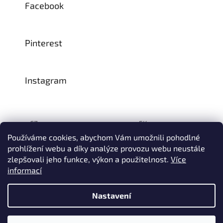
Facebook
Pinterest
Instagram
CZ:
SK:
Používáme cookies, abychom Vám umožnili pohodlné
prohlížení webu a díky analýze provozu webu neustále
zlepšovali jeho funkce, výkon a použitelnost.
Více
Vytvořil Shoptet
informací
© 1993–2026
INTEA SERVICE s.r.o.
Všechna práva vyhrazena.
Nastavení
Na přelomu července a srpna může dojít k určitému zpoždění
dodávek zboží do našeho skladu, a tím i k prodloužení termínu
doručení Vaší objednávky, a to z důvodu celozávodních