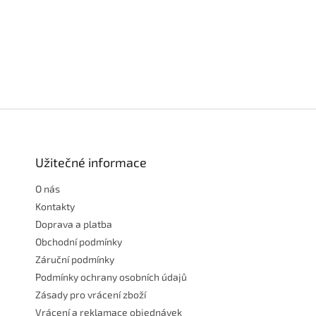
Z
á
p
a
Užitečné informace
t
O nás
í
Kontakty
Doprava a platba
Obchodní podmínky
Záruční podmínky
Podmínky ochrany osobních údajů
Zásady pro vrácení zboží
Vrácení a reklamace objednávek