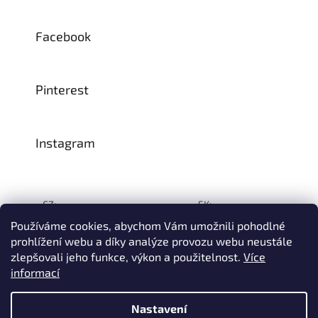
Facebook
Pinterest
Instagram
CZ:
SK:
Používáme cookies, abychom Vám umožnili pohodlné
prohlížení webu a díky analýze provozu webu neustále
zlepšovali jeho funkce, výkon a použitelnost.
Více
Vytvořil Shoptet
informací
© 1993–2026
INTEA SERVICE s.r.o.
Všechna práva vyhrazena.
Nastavení
Na přelomu července a srpna může dojít k určitému zpoždění