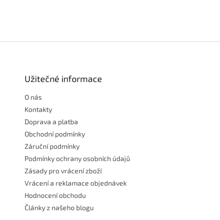
Z
á
p
a
Užitečné informace
t
O nás
í
Kontakty
Doprava a platba
Obchodní podmínky
Záruční podmínky
Podmínky ochrany osobních údajů
Zásady pro vrácení zboží
Vrácení a reklamace objednávek
Hodnocení obchodu
Články z našeho blogu