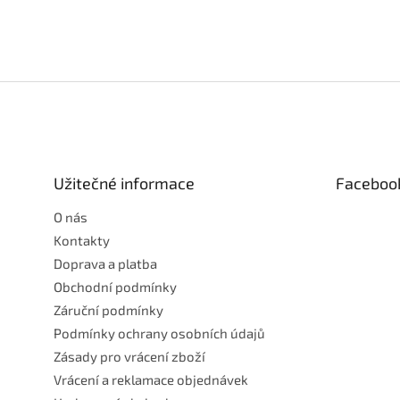
Z
á
p
a
t
Užitečné informace
Faceboo
í
O nás
Kontakty
Doprava a platba
Obchodní podmínky
Záruční podmínky
Podmínky ochrany osobních údajů
Zásady pro vrácení zboží
Vrácení a reklamace objednávek