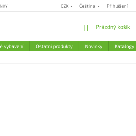
CZK
Čeština
Přihlášení
ÍNKY
ZÁRUČNÍ PODMÍNKY
PODMÍNKY OCHRANY OSOBNÍCH Ú
NÁKUPNÍ
Prázdný košík
KOŠÍK
é vybavení
Ostatní produkty
Novinky
Katalogy