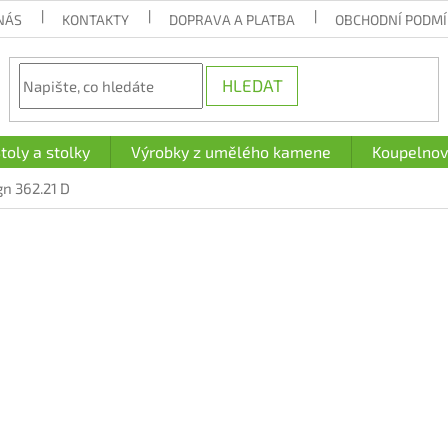
NÁS
KONTAKTY
DOPRAVA A PLATBA
OBCHODNÍ PODM
HLEDAT
toly a stolky
Výrobky z umělého kamene
Koupelnov
n 362.21 D