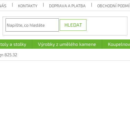
NÁS
KONTAKTY
DOPRAVA A PLATBA
OBCHODNÍ PODM
HLEDAT
toly a stolky
Výrobky z umělého kamene
Koupelnov
gn 825.32