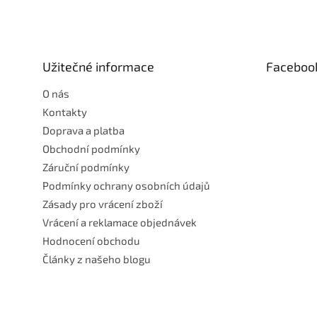
á
p
a
t
Užitečné informace
Faceboo
í
O nás
Kontakty
Doprava a platba
Obchodní podmínky
Záruční podmínky
Podmínky ochrany osobních údajů
Zásady pro vrácení zboží
Vrácení a reklamace objednávek
Hodnocení obchodu
Články z našeho blogu