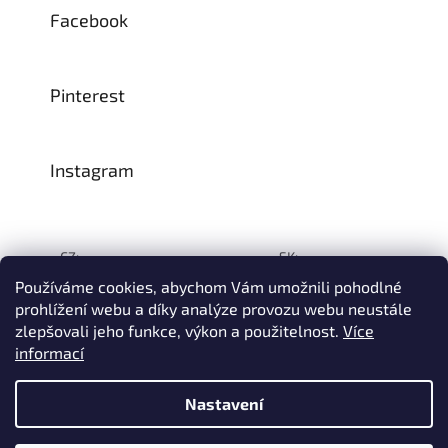
Facebook
Pinterest
Instagram
CZ:
SK:
Používáme cookies, abychom Vám umožnili pohodlné
prohlížení webu a díky analýze provozu webu neustále
zlepšovali jeho funkce, výkon a použitelnost.
Více
Vytvořil Shoptet
informací
© 1993–2026
INTEA SERVICE s.r.o.
Všechna práva vyhrazena.
Nastavení
Na přelomu července a srpna může dojít k určitému zpoždění
dodávek zboží do našeho skladu, a tím i k prodloužení termínu
doručení Vaší objednávky, a to z důvodu celozávodních