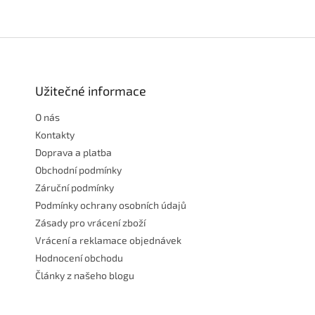
Z
á
p
a
Užitečné informace
t
O nás
í
Kontakty
Doprava a platba
Obchodní podmínky
Záruční podmínky
Podmínky ochrany osobních údajů
Zásady pro vrácení zboží
Vrácení a reklamace objednávek
Hodnocení obchodu
Články z našeho blogu