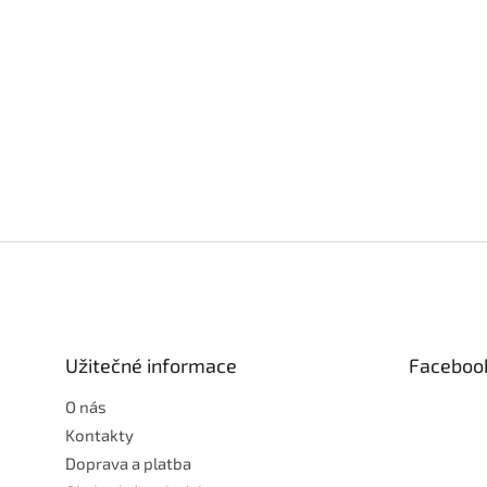
Z
á
p
a
t
Užitečné informace
Faceboo
í
O nás
Kontakty
Doprava a platba