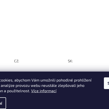
CZ:
SK:
ookies, abychom Vám umožnili pohodlné prohlížení
 analýze provozu webu neustále zlepšovali jeho
on a použitelnost.
Více informací
í do
 z
e za
í