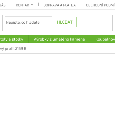
NÁS
KONTAKTY
DOPRAVA A PLATBA
OBCHODNÍ PODM
HLEDAT
toly a stolky
Výrobky z umělého kamene
Koupelnov
ý profil 2159 B