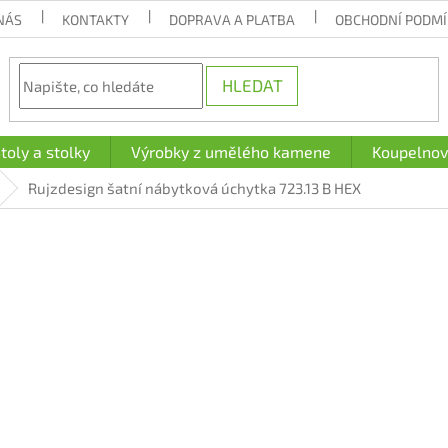
NÁS
KONTAKTY
DOPRAVA A PLATBA
OBCHODNÍ PODM
HLEDAT
toly a stolky
Výrobky z umělého kamene
Koupelnov
Rujzdesign šatní nábytková úchytka 723.13 B HEX