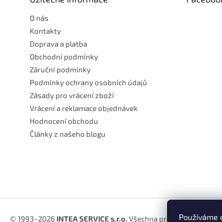
í
O nás
Kontakty
Doprava a platba
Obchodní podmínky
Záruční podmínky
Podmínky ochrany osobních údajů
Zásady pro vrácení zboží
Vrácení a reklamace objednávek
Hodnocení obchodu
Články z našeho blogu
Používáme c
© 1993–2026
INTEA SERVICE s.r.o.
Všechna práva vyhrazena.