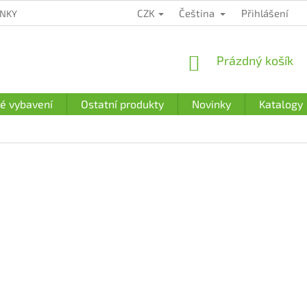
CZK
Čeština
Přihlášení
ÍNKY
ZÁRUČNÍ PODMÍNKY
PODMÍNKY OCHRANY OSOBNÍCH Ú
NÁKUPNÍ
Prázdný košík
KOŠÍK
é vybavení
Ostatní produkty
Novinky
Katalogy