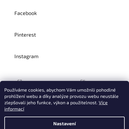
Facebook
Pinterest
Instagram
CZ:
SK:
Používáme cookies, abychom Vám umožnili pohodlné
prohlížení webu a díky analýze provozu webu neustále
zlepšovali jeho funkce, výkon a použitelnost.
Více
Vytvořil Shoptet
informací
© 1993–2026
INTEA SERVICE s.r.o.
Všechna práva vyhrazena.
Nastavení
Na přelomu července a srpna může dojít k určitému zpoždění