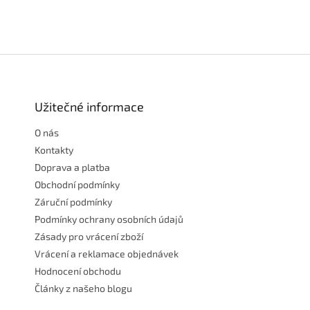
Z
á
p
a
Užitečné informace
t
O nás
í
Kontakty
Doprava a platba
Obchodní podmínky
Záruční podmínky
Podmínky ochrany osobních údajů
Zásady pro vrácení zboží
Vrácení a reklamace objednávek
Hodnocení obchodu
Články z našeho blogu