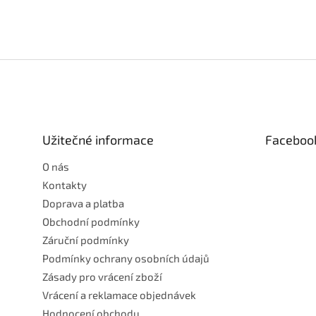
Z
á
p
a
t
Užitečné informace
Faceboo
í
O nás
Kontakty
Doprava a platba
Obchodní podmínky
Záruční podmínky
Podmínky ochrany osobních údajů
Zásady pro vrácení zboží
Vrácení a reklamace objednávek
Hodnocení obchodu