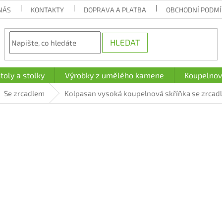
NÁS
KONTAKTY
DOPRAVA A PLATBA
OBCHODNÍ PODM
HLEDAT
toly a stolky
Výrobky z umělého kamene
Koupelnov
Se zrcadlem
Kolpasan vysoká koupelnová skříňka se zrcad