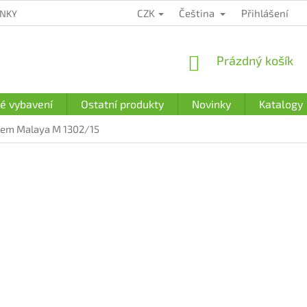
CZK
Čeština
Přihlášení
ÍNKY
ZÁRUČNÍ PODMÍNKY
PODMÍNKY OCHRANY OSOBNÍCH Ú
NÁKUPNÍ
Prázdný košík
KOŠÍK
é vybavení
Ostatní produkty
Novinky
Katalogy
lem Malaya M 1302/15