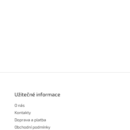
Z
á
p
a
Užitečné informace
t
O nás
í
Kontakty
Doprava a platba
Obchodní podmínky