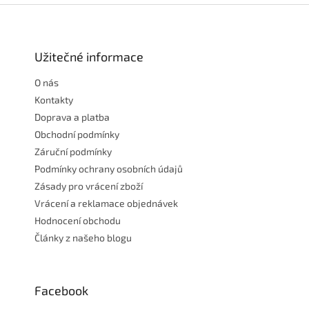
Z
á
p
a
Užitečné informace
t
O nás
í
Kontakty
Doprava a platba
Obchodní podmínky
Záruční podmínky
Podmínky ochrany osobních údajů
Zásady pro vrácení zboží
Vrácení a reklamace objednávek
Hodnocení obchodu
Články z našeho blogu
Facebook