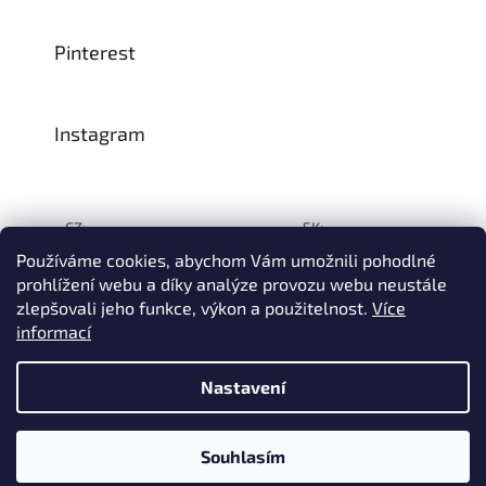
Pinterest
Instagram
CZ:
SK:
Používáme cookies, abychom Vám umožnili pohodlné
prohlížení webu a díky analýze provozu webu neustále
zlepšovali jeho funkce, výkon a použitelnost.
Více
Vytvořil Shoptet
informací
© 1993–2026
INTEA SERVICE s.r.o.
Všechna práva vyhrazena.
Nastavení
Na přelomu července a srpna může dojít k určitému zpoždění
dodávek zboží do našeho skladu, a tím i k prodloužení termínu
doručení Vaší objednávky, a to z důvodu celozávodních
dovolených našich slovinských dodavatelů. Děkujeme za
Souhlasím
pochopení.