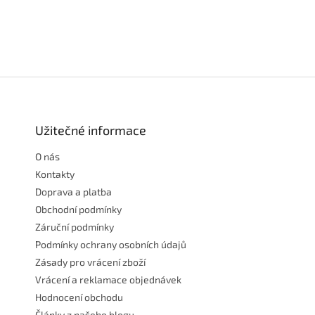
Z
á
p
a
Užitečné informace
t
O nás
í
Kontakty
Doprava a platba
Obchodní podmínky
Záruční podmínky
Podmínky ochrany osobních údajů
Zásady pro vrácení zboží
Vrácení a reklamace objednávek
Hodnocení obchodu
Články z našeho blogu