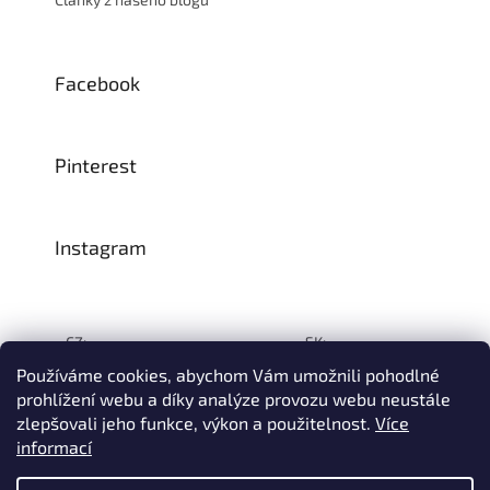
Facebook
Pinterest
Instagram
CZ:
SK:
Používáme cookies, abychom Vám umožnili pohodlné
prohlížení webu a díky analýze provozu webu neustále
zlepšovali jeho funkce, výkon a použitelnost.
Více
Vytvořil Shoptet
informací
© 1993–2026
INTEA SERVICE s.r.o.
Všechna práva vyhrazena.