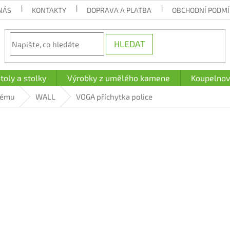
NÁS
KONTAKTY
DOPRAVA A PLATBA
OBCHODNÍ PODM
HLEDAT
toly a stolky
Výrobky z umělého kamene
Koupelnov
tému
WALL
VOGA příchytka police