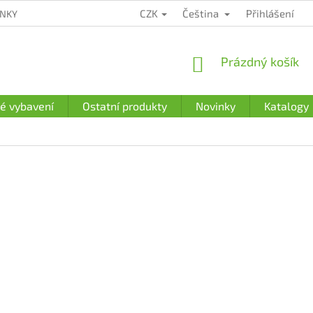
CZK
Čeština
Přihlášení
ÍNKY
ZÁRUČNÍ PODMÍNKY
PODMÍNKY OCHRANY OSOBNÍCH Ú
NÁKUPNÍ
Prázdný košík
KOŠÍK
é vybavení
Ostatní produkty
Novinky
Katalogy