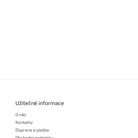
Z
á
p
a
Užitečné informace
t
O nás
í
Kontakty
Doprava a platba
Obchodní podmínky