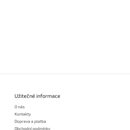
Z
á
p
a
Užitečné informace
t
O nás
í
Kontakty
Doprava a platba
Obchodní podmínky