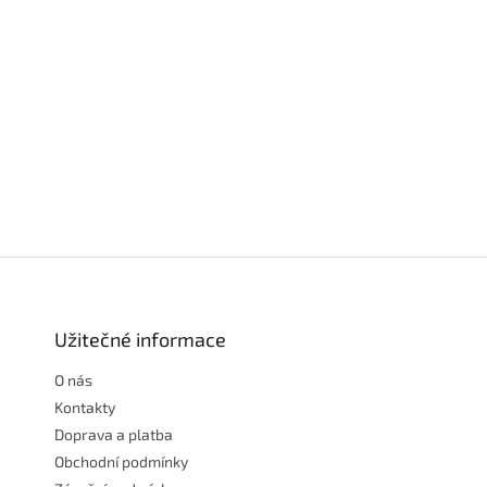
Z
á
p
a
Užitečné informace
t
O nás
í
Kontakty
Doprava a platba
Obchodní podmínky