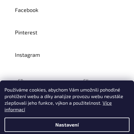
Facebook
Pinterest
Instagram
CZ:
SK:
Používáme cookies, abychom Vám umožnili pohodlné
prohlížení webu a díky analýze provozu webu neustále
zlepšovali jeho funkce, výkon a použitelnost.
Více
Vytvořil Shoptet
informací
© 1993–2026
INTEA SERVICE s.r.o.
Všechna práva vyhrazena.
Nastavení
Na přelomu července a srpna může dojít k určitému zpoždění
dodávek zboží do našeho skladu, a tím i k prodloužení termínu