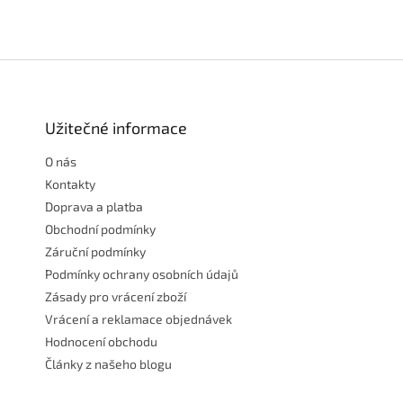
Z
á
p
a
Užitečné informace
t
O nás
í
Kontakty
Doprava a platba
Obchodní podmínky
Záruční podmínky
Podmínky ochrany osobních údajů
Zásady pro vrácení zboží
Vrácení a reklamace objednávek
Hodnocení obchodu
Články z našeho blogu