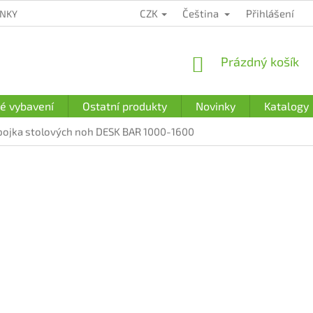
CZK
Čeština
Přihlášení
ÍNKY
ZÁRUČNÍ PODMÍNKY
PODMÍNKY OCHRANY OSOBNÍCH Ú
NÁKUPNÍ
Prázdný košík
KOŠÍK
é vybavení
Ostatní produkty
Novinky
Katalogy
pojka stolových noh DESK BAR 1000-1600