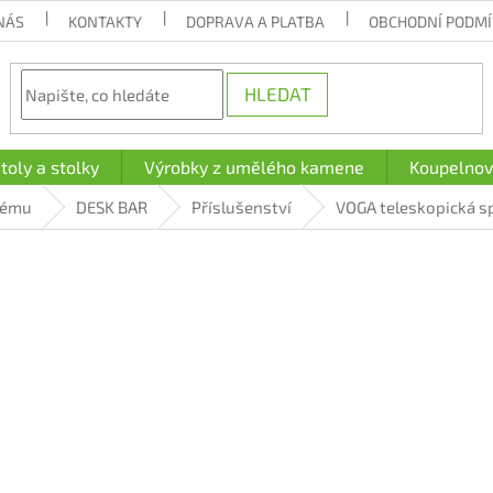
NÁS
KONTAKTY
DOPRAVA A PLATBA
OBCHODNÍ PODM
HLEDAT
toly a stolky
Výrobky z umělého kamene
Koupelnov
tému
DESK BAR
Příslušenství
VOGA teleskopická s