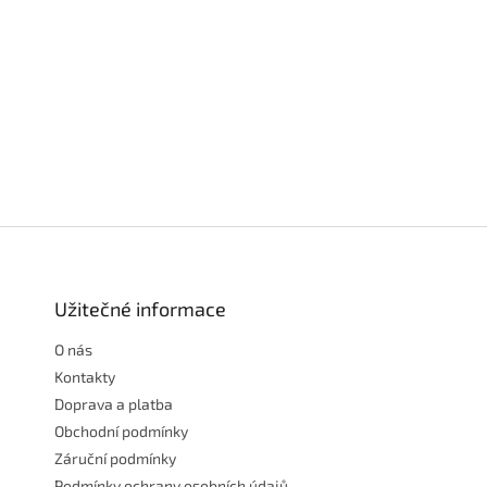
Z
á
p
a
Užitečné informace
t
O nás
í
Kontakty
Doprava a platba
Obchodní podmínky
Záruční podmínky
Podmínky ochrany osobních údajů