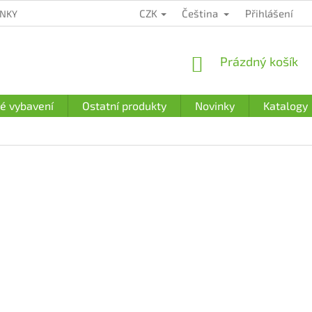
CZK
Čeština
Přihlášení
ÍNKY
ZÁRUČNÍ PODMÍNKY
PODMÍNKY OCHRANY OSOBNÍCH Ú
NÁKUPNÍ
Prázdný košík
KOŠÍK
é vybavení
Ostatní produkty
Novinky
Katalogy