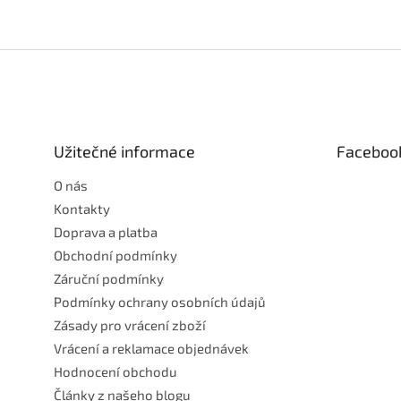
Z
á
p
a
t
Užitečné informace
Faceboo
í
O nás
Kontakty
Doprava a platba
Obchodní podmínky
Záruční podmínky
Podmínky ochrany osobních údajů
Zásady pro vrácení zboží
Vrácení a reklamace objednávek
Hodnocení obchodu
Články z našeho blogu