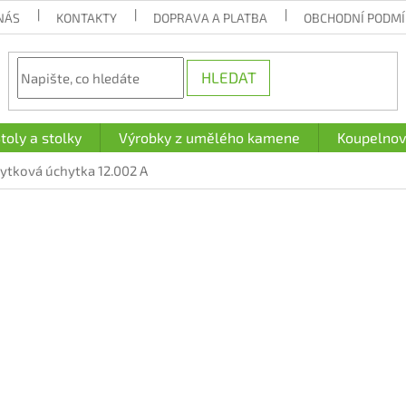
NÁS
KONTAKTY
DOPRAVA A PLATBA
OBCHODNÍ PODM
HLEDAT
toly a stolky
Výrobky z umělého kamene
Koupelnov
bytková úchytka 12.002 A