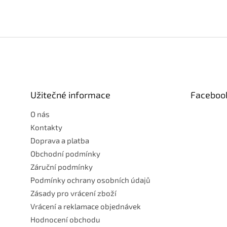
Z
á
p
a
t
Užitečné informace
Faceboo
í
O nás
Kontakty
Doprava a platba
Obchodní podmínky
Záruční podmínky
Podmínky ochrany osobních údajů
Zásady pro vrácení zboží
Vrácení a reklamace objednávek
Hodnocení obchodu