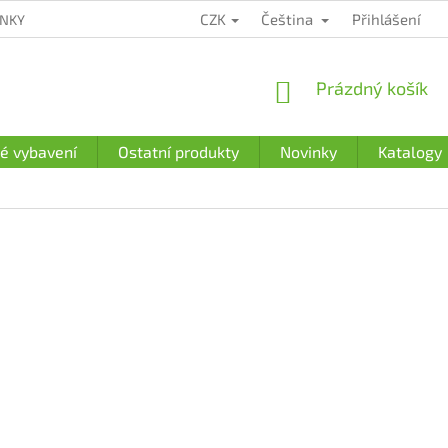
CZK
Čeština
Přihlášení
ÍNKY
ZÁRUČNÍ PODMÍNKY
PODMÍNKY OCHRANY OSOBNÍCH Ú
NÁKUPNÍ
Prázdný košík
KOŠÍK
é vybavení
Ostatní produkty
Novinky
Katalogy