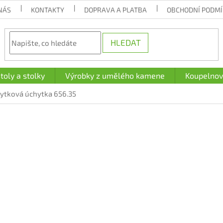
NÁS
KONTAKTY
DOPRAVA A PLATBA
OBCHODNÍ PODM
HLEDAT
toly a stolky
Výrobky z umělého kamene
Koupelnov
bytková úchytka 656.35