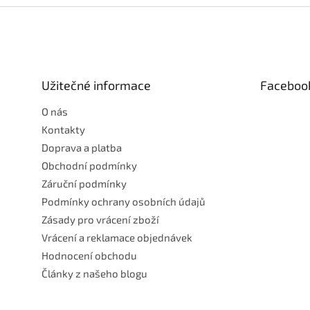
Z
á
p
a
t
Užitečné informace
Faceboo
í
O nás
Kontakty
Doprava a platba
Obchodní podmínky
Záruční podmínky
Podmínky ochrany osobních údajů
Zásady pro vrácení zboží
Vrácení a reklamace objednávek
Hodnocení obchodu
Články z našeho blogu