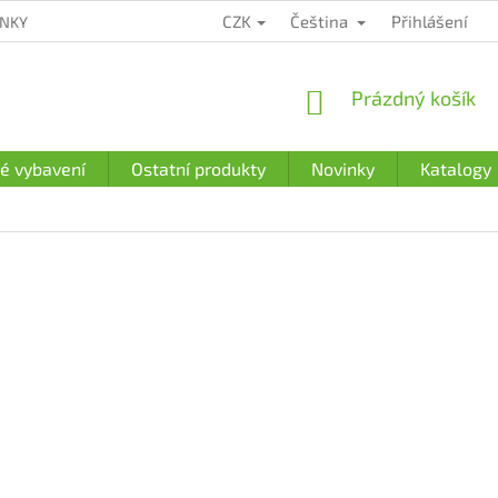
CZK
Čeština
Přihlášení
ÍNKY
ZÁRUČNÍ PODMÍNKY
PODMÍNKY OCHRANY OSOBNÍCH Ú
NÁKUPNÍ
Prázdný košík
KOŠÍK
é vybavení
Ostatní produkty
Novinky
Katalogy