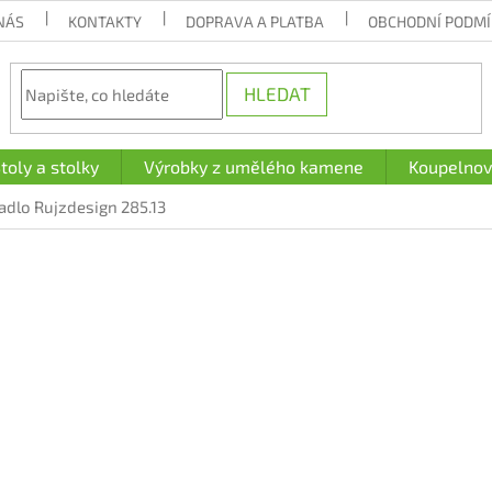
NÁS
KONTAKTY
DOPRAVA A PLATBA
OBCHODNÍ PODM
HLEDAT
toly a stolky
Výrobky z umělého kamene
Koupelnov
adlo Rujzdesign 285.13