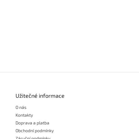
Z
á
p
a
Užitečné informace
t
O nás
í
Kontakty
Doprava a platba
Obchodní podmínky
Záruční podmínky