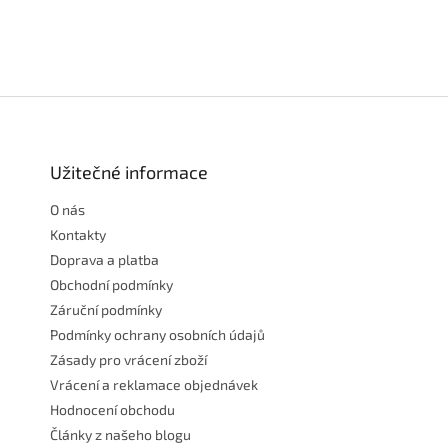
Z
á
p
a
Užitečné informace
t
O nás
í
Kontakty
Doprava a platba
Obchodní podmínky
Záruční podmínky
Podmínky ochrany osobních údajů
Zásady pro vrácení zboží
Vrácení a reklamace objednávek
Hodnocení obchodu
Články z našeho blogu