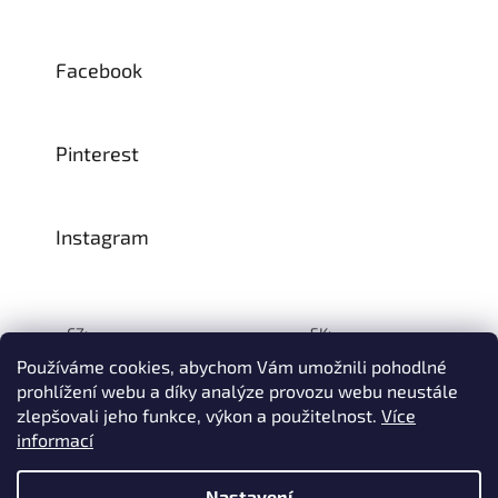
Facebook
Pinterest
Instagram
CZ:
SK:
Používáme cookies, abychom Vám umožnili pohodlné
prohlížení webu a díky analýze provozu webu neustále
zlepšovali jeho funkce, výkon a použitelnost.
Více
Vytvořil Shoptet
informací
© 1993–2026
INTEA SERVICE s.r.o.
Všechna práva vyhrazena.
Nastavení