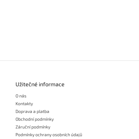
Z
á
p
a
Užitečné informace
t
O nás
í
Kontakty
Doprava a platba
Obchodní podmínky
Záruční podmínky
Podmínky ochrany osobních údajů