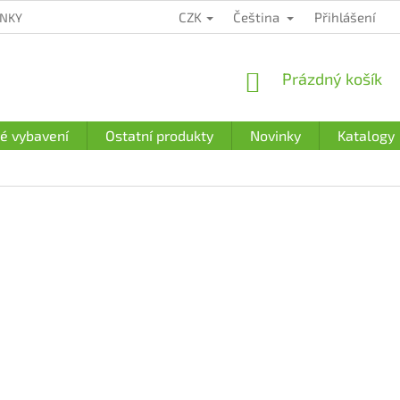
CZK
Čeština
Přihlášení
ÍNKY
ZÁRUČNÍ PODMÍNKY
PODMÍNKY OCHRANY OSOBNÍCH Ú
NÁKUPNÍ
Prázdný košík
KOŠÍK
é vybavení
Ostatní produkty
Novinky
Katalogy