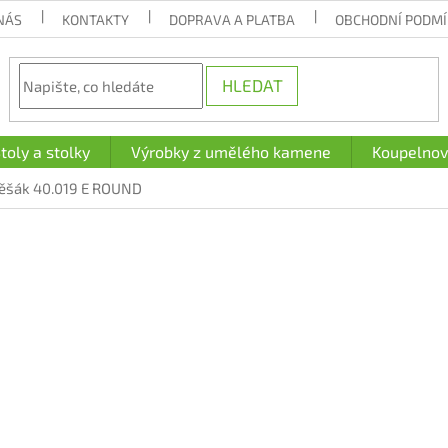
NÁS
KONTAKTY
DOPRAVA A PLATBA
OBCHODNÍ PODM
HLEDAT
toly a stolky
Výrobky z umělého kamene
Koupelnov
ěšák 40.019 E ROUND