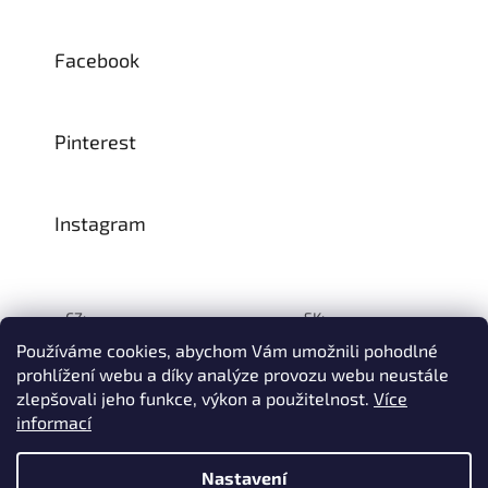
Facebook
Pinterest
Instagram
CZ:
SK:
Používáme cookies, abychom Vám umožnili pohodlné
prohlížení webu a díky analýze provozu webu neustále
zlepšovali jeho funkce, výkon a použitelnost.
Více
Vytvořil Shoptet
informací
© 1993–2026
INTEA SERVICE s.r.o.
Všechna práva vyhrazena.
Nastavení
Na přelomu července a srpna může dojít k určitému zpoždění