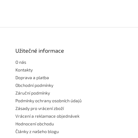
Z
á
p
a
Užitečné informace
t
O nás
í
Kontakty
Doprava a platba
Obchodní podmínky
Záruční podmínky
Podmínky ochrany osobních údajů
Zásady pro vrácení zboží
Vrácení a reklamace objednávek
Hodnocení obchodu
Články z našeho blogu