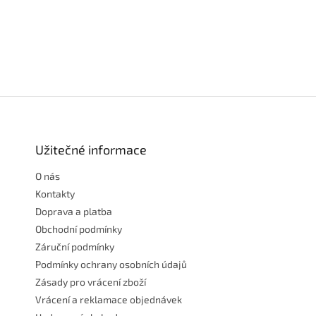
Z
á
p
a
Užitečné informace
t
O nás
í
Kontakty
Doprava a platba
Obchodní podmínky
Záruční podmínky
Podmínky ochrany osobních údajů
Zásady pro vrácení zboží
Vrácení a reklamace objednávek