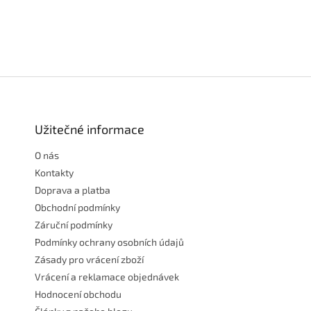
Z
á
p
a
Užitečné informace
t
O nás
í
Kontakty
Doprava a platba
Obchodní podmínky
Záruční podmínky
Podmínky ochrany osobních údajů
Zásady pro vrácení zboží
Vrácení a reklamace objednávek
Hodnocení obchodu