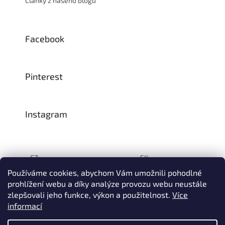
Články z našeho blogu
Facebook
Pinterest
Instagram
CZ:
SK:
Používáme cookies, abychom Vám umožnili pohodlné
prohlížení webu a díky analýze provozu webu neustále
zlepšovali jeho funkce, výkon a použitelnost.
Více
Vytvořil Shoptet
informací
© 1993–2026
INTEA SERVICE s.r.o.
Všechna práva vyhrazena.