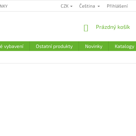
CZK
Čeština
Přihlášení
ÍNKY
ZÁRUČNÍ PODMÍNKY
PODMÍNKY OCHRANY OSOBNÍCH Ú
NÁKUPNÍ
Prázdný košík
KOŠÍK
é vybavení
Ostatní produkty
Novinky
Katalogy