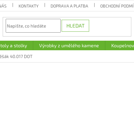
NÁS
KONTAKTY
DOPRAVA A PLATBA
OBCHODNÍ PODM
HLEDAT
toly a stolky
Výrobky z umělého kamene
Koupelnov
ěšák 40.017 DOT