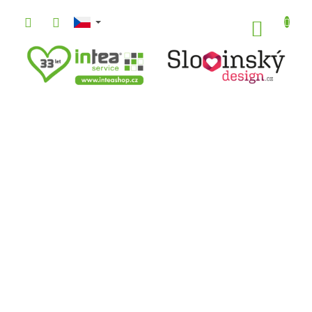
Přejít
na
NÁKUP
obsah
KOŠÍK