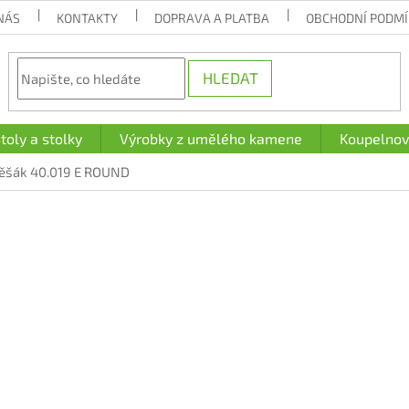
NÁS
KONTAKTY
DOPRAVA A PLATBA
OBCHODNÍ PODM
HLEDAT
toly a stolky
Výrobky z umělého kamene
Koupelnov
ěšák 40.019 E ROUND