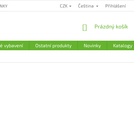
CZK
Čeština
Přihlášení
ÍNKY
ZÁRUČNÍ PODMÍNKY
PODMÍNKY OCHRANY OSOBNÍCH Ú
NÁKUPNÍ
Prázdný košík
KOŠÍK
é vybavení
Ostatní produkty
Novinky
Katalogy